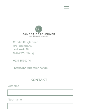
Sandra Berglehner
c/o lessings AG
Huttenstr. 18a
97072 Würzburg
0931 359 00 16
info@sandraberglehner.de
KONTAKT
Vorname
Nachname