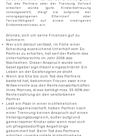
Tod des Partners oder der Trennung Vollzeit
arbeiten würde (gute Kinderbetreuung
vorausgesetzt), steigt sie aufgrund der
vorangegangenen Elternzeit oder
Teilzeittätigkeit auf einem niedrigeren
Einkommensniveau ein.
​Gründe, sich um seine Finanzen gut zu
kümmern:
Wer sich darauf verlässt, im Falle einer
Scheidung ausreichend Unterhalt vom Ex-
Partner zu erhalten, hat seit der Reform des
Unterhaltesrechts im Jahr 2008 das
Nachsehen. Dieser Anspruch wurde vom
Gesetzgeber signifikant eingeschränkt. Ein
Leben an der Existenzgrenze droht.
Wenn die Ehe bis zum Tod des Partners
bestand hat, bekommen Frauen zwar eine
Witwenrente aus den Rentenanwartschaften
ihres Mannes, diese beträgt max. 55-60% der
Rentenzahlung an den verstorbenen
Partner.
Lebt ein Paar in einer nichtehelichen
Lebensgemeinschaft, haben Partner nach
einer Trennung keinen Anspruch auf einen
Versorgungsausgleich, außer aufgrund
gemeinsamer Kinder oder wenn man sich
um pflegebedürftige Angehörige
gekümmert hat. Beim Tod des Partners
erhalten unverheiratete Hinterbliebene