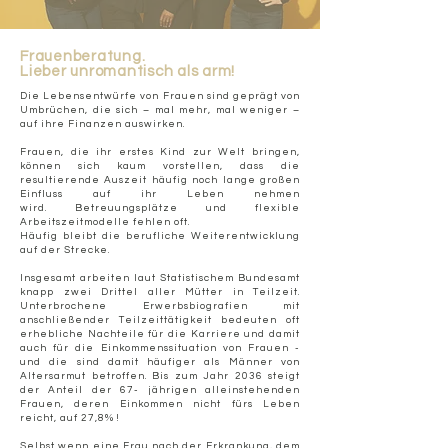
Frauenberatung.
Lieber unromantisch als arm!
Die Lebensentwürfe von Frauen sind geprägt von
Umbrüchen, die sich – mal mehr, mal weniger –
auf ihre Finanzen auswirken.
Frauen, die ihr erstes Kind zur Welt bringen,
können sich kaum vorstellen, dass die
resultierende Auszeit häufig noch lange großen
Einfluss auf ihr Leben nehmen
wird.
Betreuungsplätze
und flexible
Arbeitszeitmodelle fehlen oft.
Häufig bleibt
die berufliche Weiterentwicklung
auf der Strecke.
Insgesamt arbeiten laut Statistischem Bundesamt
knapp zwei Drittel aller Mütter in Teilzeit.
Unterbrochene Erwerbsbiografien mit
anschließender Teilzeittätigkeit bedeuten oft
erhebliche Nachteile für die Karriere und damit
auch für die Einkommenssituation von Frauen -
und die sind damit häufiger als Männer von
Altersarmut betroffen. Bis zum Jahr 2036 steigt
der Anteil der 67- jährigen alleinstehenden
Frauen, deren Einkommen nicht fürs Leben
reicht, auf 27,8% !
Selbst wenn eine Frau nach der Erkrankung, dem