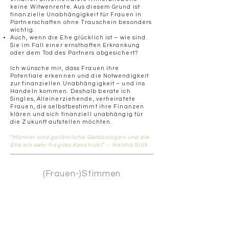
keine Witwenrente. Aus diesem Grund ist
finanzielle Unabhängigkeit für Frauen in
Partnerschaften ohne Trauschein besonders
wichtig.
Auch, wenn die Ehe glücklich ist – wie sind
Sie im Fall einer ernsthaften Erkrankung
oder dem Tod des Partners abgesichert?
Ich wünsche mir, dass Frauen ihre
Potentiale erkennen und die Notwendigkeit
zur finanziellen Unabhängigkeit – und ins
Handeln kommen. Deshalb berate ich
Singles, Alleinerziehende, verheiratete
Frauen, die selbstbestimmt ihre Finanzen
klären und sich finanziell unabhängig für
die Zukunft aufstellen möchten.
"
Männer sind gefährliche Geldanlagen und die
Ehe ein sehr fragiles Konstrukt
." - Helma Sick
(Frauen-)Stimmen
"
Frau Berglehners Leistungsspektrum kann ich als
effizient und professionell beschreiben und mich nur
bedanken!
Sie bietet Rundumversorgung in allen finanziellen und
versicherungstechnischen Angelegenheiten,